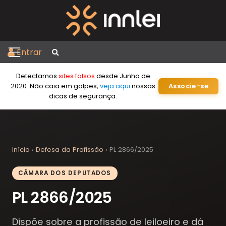
Entrar
Detectamos
sites falsos
desde Junho de
2020. Não caia em golpes,
veja aqui
nossas
Associe-se
dicas de segurança.
Início
›
Defesa da Profissão
›
PL 2866/2025
CÂMARA DOS DEPUTADOS
PL 2866/2025
Dispõe sobre a profissão de leiloeiro e dá