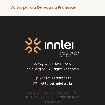
← Voltar para a Defesa da Profissão
© Copyright 2019-
2026
innlei.org.br - All Rights Reserved
+55 (011) 9 9717 6740
instituto@innlei.org.br
SCS Quadra 09, Bloco C, Torre C, Asa Sul
Ed. Pq. Cidade Corporate CEP 70308-200
Brasília - DF