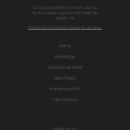
SCS Quadra 09, Bloco C, Torre C, Asa Sul
Ed. Pq. Cidade Corporate CEP 70308-200
Brasília - DF
Política de Privacidade e Proteção de Dados
Home
Federação
Leiloeiros do Brasil
Sites Falsos
Imprensa e Info
Fale conosco
Mídia Social