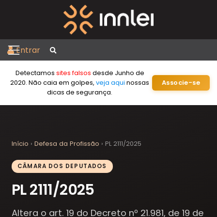
Entrar
Detectamos
sites falsos
desde Junho de
2020. Não caia em golpes,
veja aqui
nossas
Associe-se
dicas de segurança.
Início
›
Defesa da Profissão
›
PL 2111/2025
CÂMARA DOS DEPUTADOS
PL 2111/2025
Altera o art. 19 do Decreto nº 21.981, de 19 de