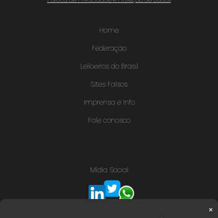
Home
Federação
Leiloeiros do Brasil
Sites Falsos
Imprensa e Info
Fale conosco
Mídia Social
×