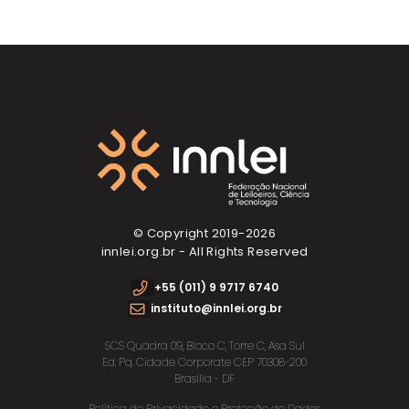
© Copyright 2019-
2026
innlei.org.br - All Rights Reserved
+55 (011) 9 9717 6740
instituto@innlei.org.br
SCS Quadra 09, Bloco C, Torre C, Asa Sul
Ed. Pq. Cidade Corporate CEP 70308-200
Brasília - DF
Política de Privacidade e Proteção de Dados