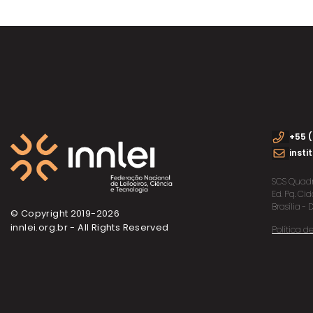
+55 (
insti
SCS Quadra
Ed. Pq. C
Brasília - 
© Copyright 2019-
2026
innlei.org.br - All Rights Reserved
Política 