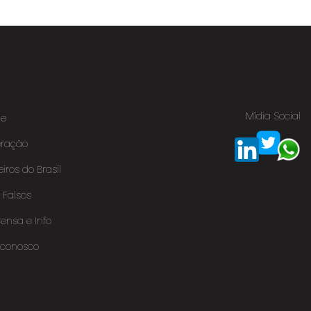
Mídia Social
e
eração
eiros do Brasil
s Falsos
ensa e Info
 conosco