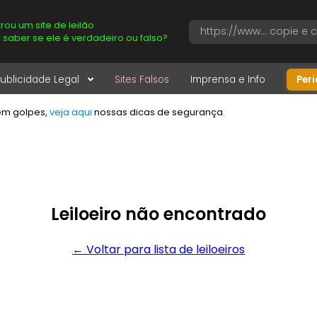
rou um site de leilão
 saber se ele é verdadeiro ou falso?
ublicidade Legal
Sites Falsos
Imprensa e Info
Per
em golpes,
veja aqui
nossas dicas de segurança.
Leiloeiro não encontrado
← Voltar para lista de leiloeiros