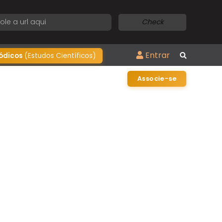
Check
Entrar
iódicos
(Estudos Científicos)
Associe-se