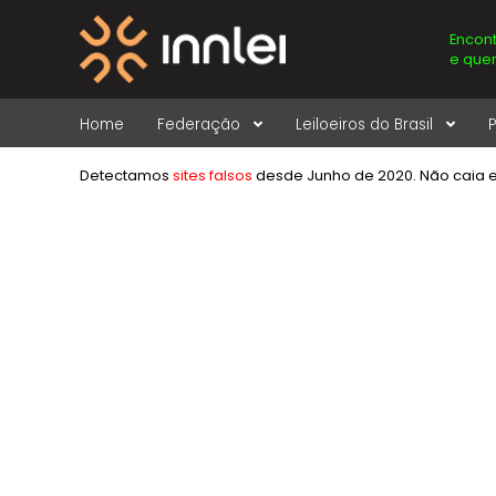
Encont
e quer
Home
Federação
Leiloeiros do Brasil
P
Detectamos
sites falsos
desde Junho de 2020. Não caia 