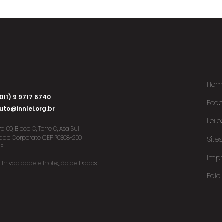
Hom
011) 9 9717 6740
Fed
tuto@innlei.org.br
Leilo
 09, Bloco C, Torre C, Asa Sul
idade Corporate CEP 70308-200
Site
DF
Impr
de Privacidade e Proteção de Dados
Fale