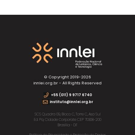
© Copyright 2019-
2026
innlei.org.br - All Rights Reserved
+55 (011) 9 9717 6740
instituto@innlei.org.br
SCS Quadra 09, Bloco C, Torre C, Asa Sul
Ed. Pq. Cidade Corporate CEP 70308-200
Brasília - DF
Política de Privacidade e Proteção de Dados