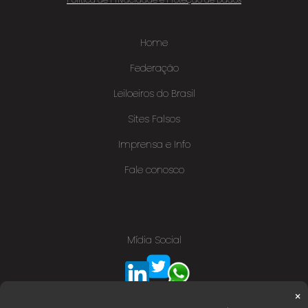
Home
Federação
Leiloeiros do Brasil
Sites Falsos
Imprensa e Info
Fale conosco
Mídia Social
×