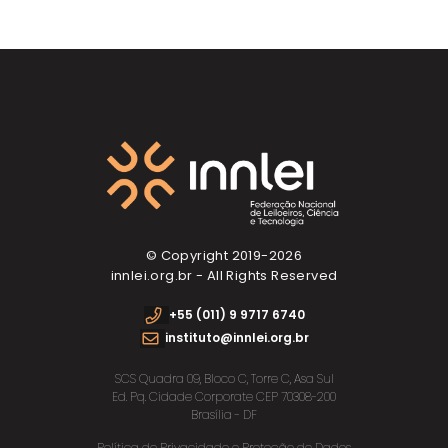
© Copyright 2019-
2026
innlei.org.br - All Rights Reserved
+55 (011) 9 9717 6740
instituto@innlei.org.br
SCS Quadra 09, Bloco C, Torre C, Asa Sul
Ed. Pq. Cidade Corporate CEP 70308-200
Brasília - DF
Política de Privacidade e Proteção de Dados