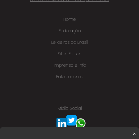
Home
Federação
Leiloeiros do Brasil
Sites Falsos
Imprensa e Info
Fale conosco
Mídia Social
×