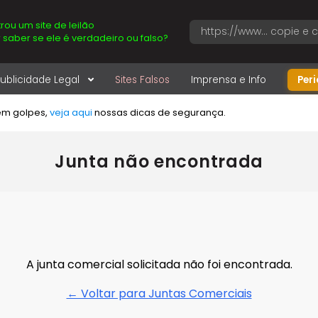
rou um site de leilão
 saber se ele é verdadeiro ou falso?
ublicidade Legal
Sites Falsos
Imprensa e Info
Per
em golpes,
veja aqui
nossas dicas de segurança.
Junta não encontrada
A junta comercial solicitada não foi encontrada.
← Voltar para Juntas Comerciais