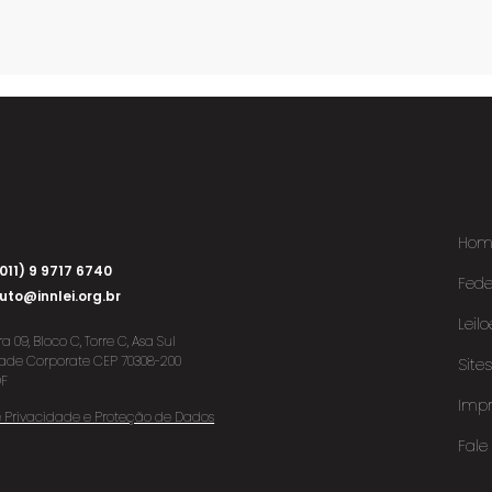
Hom
011) 9 9717 6740
Fed
tuto@innlei.org.br
Leilo
 09, Bloco C, Torre C, Asa Sul
idade Corporate CEP 70308-200
Site
DF
Impr
de Privacidade e Proteção de Dados
Fale