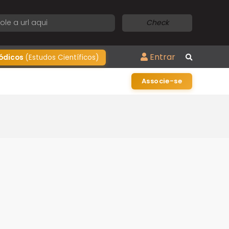
Check
Entrar
iódicos
(Estudos Científicos)
Associe-se