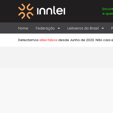
Encont
e quer
Home
Federação
Leiloeiros do Brasil
P
Detectamos
sites falsos
desde Junho de 2020. Não caia 