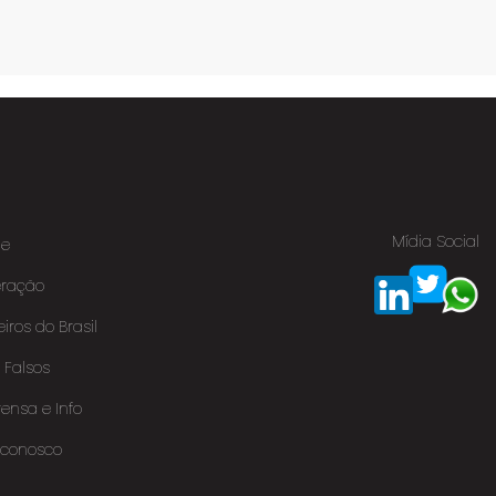
Mídia Social
e
eração
eiros do Brasil
s Falsos
ensa e Info
 conosco