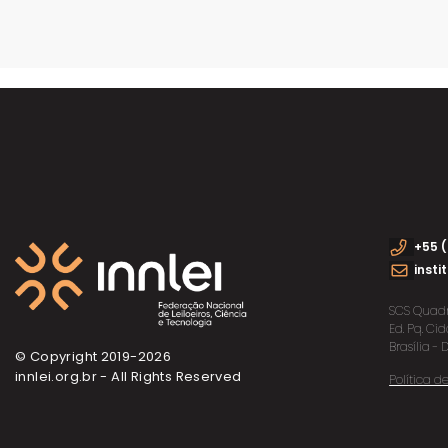
+55 (
insti
SCS Quadra
Ed. Pq. C
Brasília - 
© Copyright 2019-
2026
innlei.org.br - All Rights Reserved
Política 